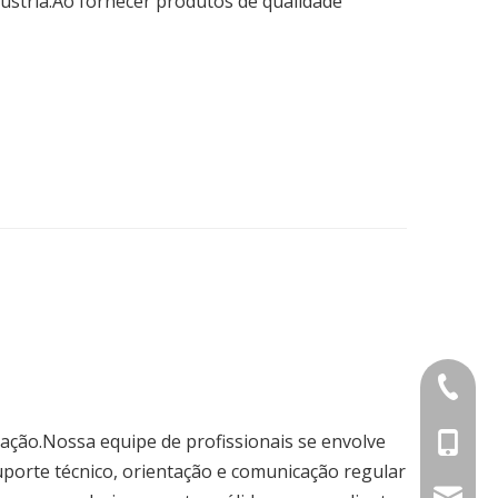
ústria.Ao fornecer produtos de qualidade
+86-21-
ação.Nossa equipe de profissionais se envolve
+86-18
uporte técnico, orientação e comunicação regular
+86-15
admin@c