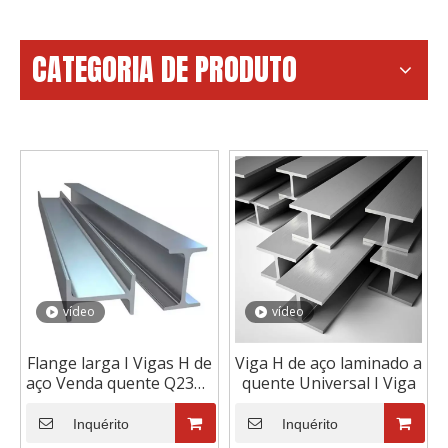
CATEGORIA DE PRODUTO
vídeo
vídeo
Flange larga I Vigas H de
Viga H de aço laminado a
aço Venda quente Q235b
quente Universal I Viga
Viga H de aço carbono
estrutural Preço por Kg
Inquérito
Inquérito
Viga I de aço