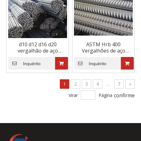
d10 d12 d16 d20
ASTM Hrb 400
vergalhão de aço
Vergalhões de aço
concreto ferro aço preço
12mm Vergalhões de
por tonelada
aço deformados para
Inquérito
Inquérito
construção de moradias
1
2
3
4
...
7
»
confirme
Virar
Página