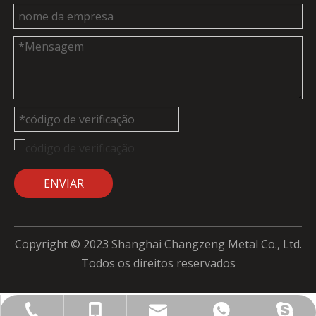
ENVIAR
Copyright © 2023 Shanghai Changzeng Metal Co., Ltd.
Todos os direitos reservados
admin@cz-metal.com
+86-18715010658
+86-18715010658
+86-18715010658
+86-21-66866895