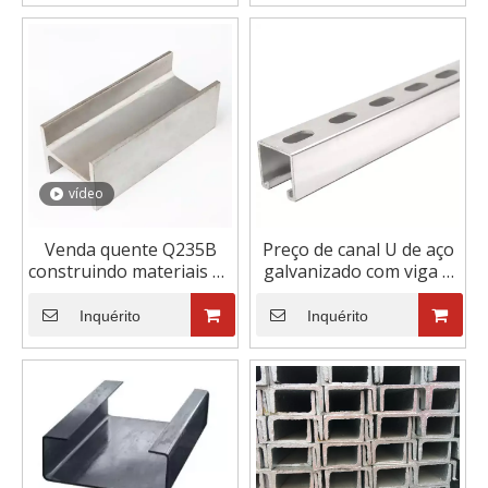
vídeo
Venda quente Q235B
Preço de canal U de aço
construindo materiais de
galvanizado com viga C
canal estrutural A36
de venda quente
vigas H pretas aço
Inquérito
Inquérito
carbono H / I em forma
de viga de ferro