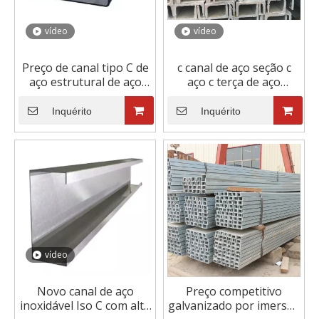
vídeo
vídeo
Preço de canal tipo C de
c canal de aço seção c
aço estrutural de aço
aço c terça de aço
inoxidável galvanizado
formada a frio
direto da fábrica 1
Inquérito
Inquérito
comprador
vídeo
Novo canal de aço
Preço competitivo
inoxidável Iso C com alta
galvanizado por imersão