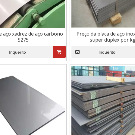
ada
quente
e aço xadrez de aço carbono
Preço da placa de aço ino
S275
super duplex por k
Inquérito
Inquérito