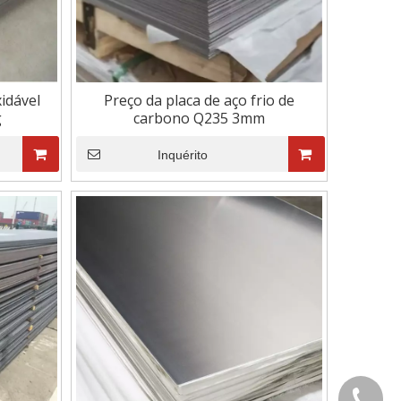
quadrada plana de aço
de aço
para varejo por atacado
retangular/tubo/seç
e peças de usinagem
oca
xidável
Preço da placa de aço frio de
g
carbono Q235 3mm
Inquérito
+86-21-