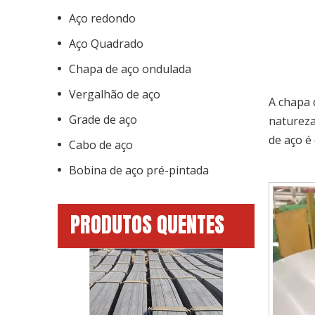
Aço redondo
Aço Quadrado
Chapa de aço ondulada
Vergalhão de aço
A chapa 
Grade de aço
natureza
de aço é
Cabo de aço
Bobina de aço pré-pintada
PRODUTOS QUENTES
Galvanizado / i
ferro / aço
suave / tarug
forjado em