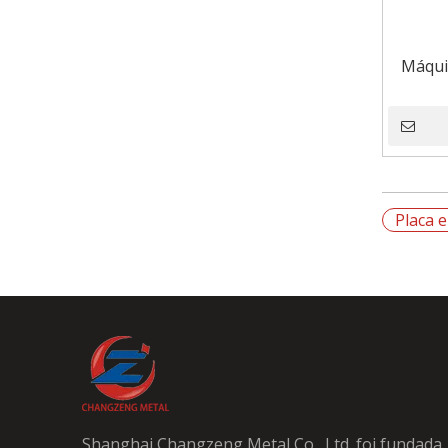
Máquin
Placa 
Shanghai Changzeng Metal Co., Ltd. foi fundada