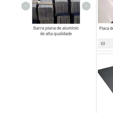
quadr
<
>
e aço plana
Barra plana de alumínio
Placa d
da com preço
de alta qualidade
aixo