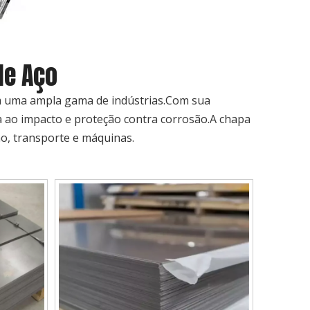
de Aço
em uma ampla gama de indústrias.Com sua
cia ao impacto e proteção contra corrosão.A chapa
ão, transporte e máquinas.
202 301
Yd barra quadrada suave
tubo retangular
9s ss
personalizada laminada
galvanizado laminado
 tubos
a quente barra quadrada
frio pré-galvanizad
vel
de aço carbono barra
soldado quadrado/tu