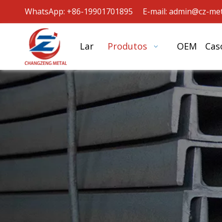
WhatsApp: +86-19901701895 E-mail:
admin@cz-met
Lar
Produtos
OEM
Cas