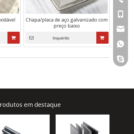
+86-18
xidável
Chapa/placa de aço galvanizado com
preço baixo
+86-15
admin@c
Inquérito
anna@cz
+86-18
tina@cz
+86-15
+86-18
iris@cz
+86-19
niras@c
rodutos em destaque