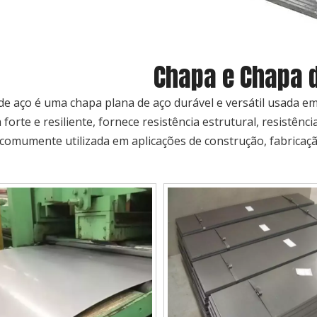
Chapa e Chapa 
de aço é uma chapa plana de aço durável e versátil usada 
 forte e resiliente, fornece resistência estrutural, resistên
 comumente utilizada em aplicações de construção, fabricaç
noxidável /
China vergalhões de aço
Vários graus 201 
 carbono
fornecedor de
316 321 310s 30
os de aço
vergalhões de aço
tubo redondo 304
 barra
deformados laminados a
de aço inoxidá