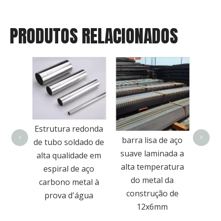
PRODUTOS RELACIONADOS
Tia
Estrutura redonda
su
<
>
ar de
barra lisa de aço
de tubo soldado de
meta
o
suave laminada a
alta qualidade em
 por
alta temperatura
espiral de aço
re
uente
do metal da
carbono metal à
quad
 de
construção de
prova d'água
aço 
ão
12x6mm
tub