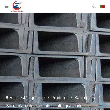
Você está aqui:
Lar
/
Produtos
/
Barra plana
/
Barra plana de alumínio de alta qualidade