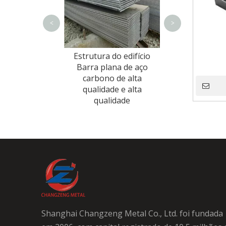
<
>
aço inoxidável
Estrutura do edifício
om preço baixo
Barra plana de aço
carbono de alta
qualidade e alta
qualidade
Shanghai Changzeng Metal Co., Ltd. foi fundada