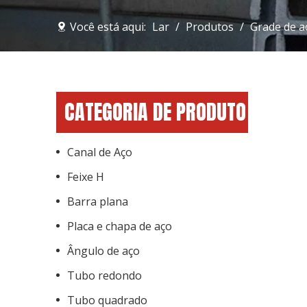
Você está aqui:
Lar
/
Produtos
/
Grade de a
CATEGORIA DE PRODUTO
Canal de Aço
Feixe H
Barra plana
Placa e chapa de aço
Ângulo de aço
Tubo redondo
Tubo quadrado