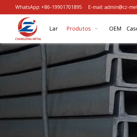
WhatsApp: +86-19901701895 E-mail:
admin@cz-met
Lar
Produtos
OEM
Cas