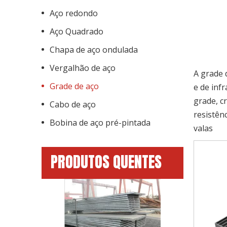
Aço redondo
Aço Quadrado
Chapa de aço ondulada
Vergalhão de aço
A grade 
Grade de aço
e de inf
grade, c
Cabo de aço
resistên
Bobina de aço pré-pintada
valas
PRODUTOS QUENTES
barra lisa de
laminada 
temperatura d
construção 