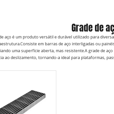
Grade de a
de aço é um produto versátil e durável utilizado para diversa
raestrutura.Consiste em barras de aço interligadas ou pai
riando uma superfície aberta, mas resistente.A grade de aço
cia ao deslizamento, tornando-a ideal para plataformas, pas
 aço suave
Galvanizado / inoxidável /
Preço de canal ti
a alta
ferro / aço carbono
aço estrutural d
o metal da
suave / tarugos de aço
inoxidável galva
de 12x6mm
forjado em barra
direto da fábri