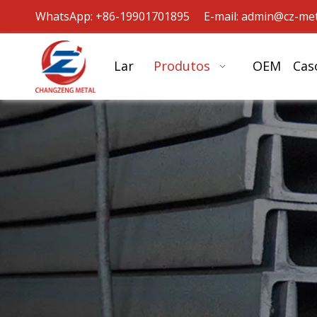
WhatsApp: +86-19901701895 E-mail:
admin@cz-met
Lar
Produtos
OEM
Cas