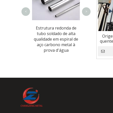
<
>
em L de aço
Estrutura redonda de
 em ângulo
tubo soldado de alta
Orige
sigual
qualidade em espiral de
quente
aço carbono metal à
produt
prova d'água