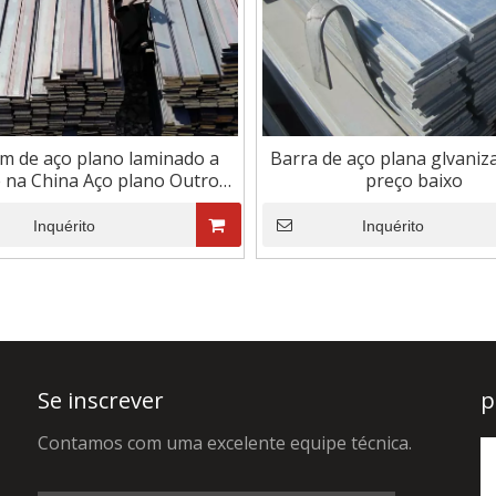
quente
m de aço plano laminado a
Barra de aço plana glvani
 na China Aço plano Outros
preço baixo
os Barra de aço inoxidável
Barra plana
Inquérito
Inquérito
Se inscrever
p
Contamos com uma excelente equipe técnica.