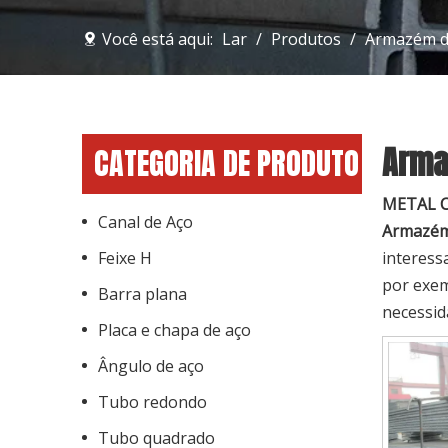
Você está aqui:
Lar
/
Produtos
/
Armazém de
Arma
CATEGORIA DE PRODUTO
METAL 
Canal de Aço
Armazém 
Feixe H
interes
por exem
Barra plana
necessid
Placa e chapa de aço
Ângulo de aço
Tubo redondo
Tubo quadrado