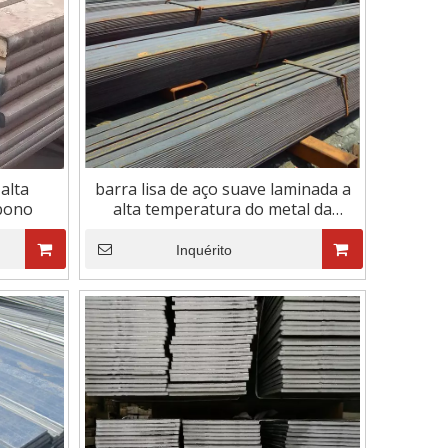
alta
barra lisa de aço suave laminada a
rbono
alta temperatura do metal da
construção de 12x6mm
Inquérito
 de
tubo de aço
Tubo redondo de a
tica
galvanizado/tubo de aço
inoxidável ASTM A2
e
redondo galvanizado por
A554 tubo quadrado i
al
imersão a quente/tubo
SS tubo sem costur