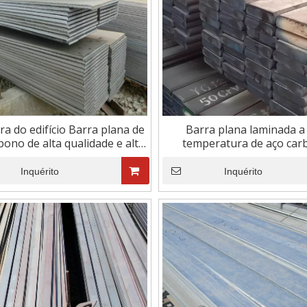
ra do edifício Barra plana de
Barra plana laminada a 
bono de alta qualidade e alta
temperatura de aço ca
qualidade
Inquérito
Inquérito
aminada a
China vergalhões de aço
Tubo redondo
ura de aço
fornecedor de
embalagem plás
no
vergalhões de aço
transparent
deformados laminados a
multifuncion